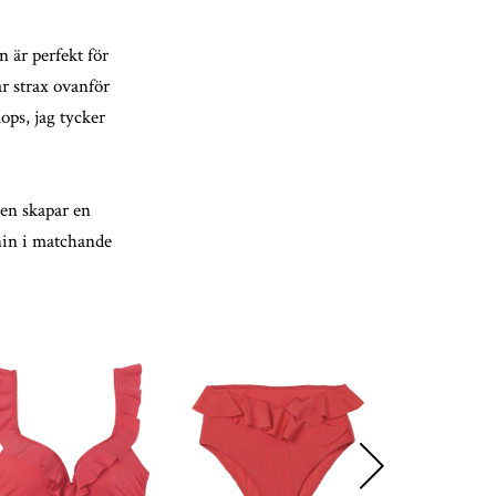
 är perfekt för
ar strax ovanför
lops, jag tycker
den skapar en
inin i matchande