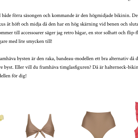
 både förra säsongen och kommande är den högmidjade bikinin. Den
okus åt höft och midja då den har en hög skärning vid benen och slut
mmer till accessoarer säger jag retro bågar, en stor solhatt och flip-f
igare med lite smycken till!
framhäva bysten är den raka, bandeau-modellen ett bra alternativ då 
are byst. Eller vill du framhäva timglasfiguren? Då är halterneck-bik
ellen för dig!