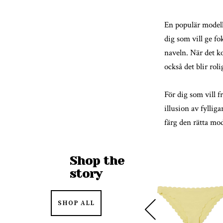
En populär modell
dig som vill ge f
naveln. När det ko
också det blir rol
För dig som vill 
illusion av fyllig
färg den rätta mod
Shop the
story
SHOP ALL