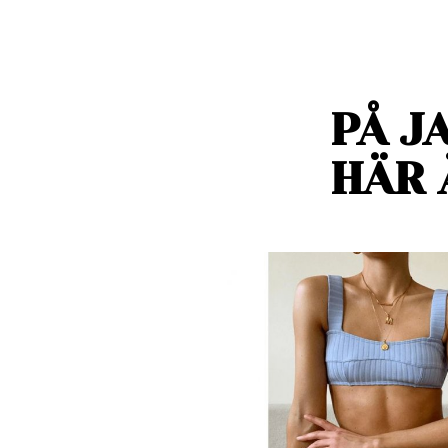
PÅ J
HÄR 