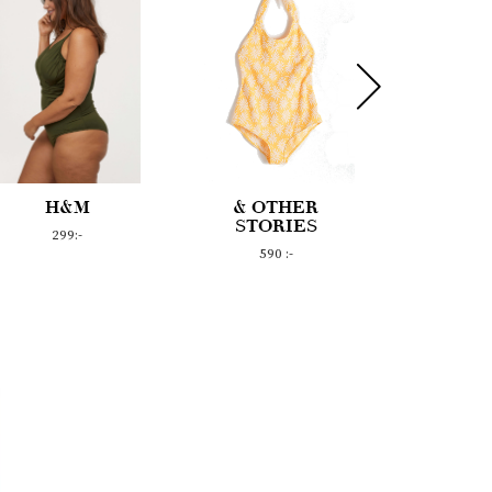
& OTHER
NELLY
DAI
STORIES
GRA
149 :-
590 :-
179 