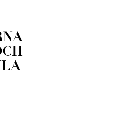
RNA
OCH
YLA