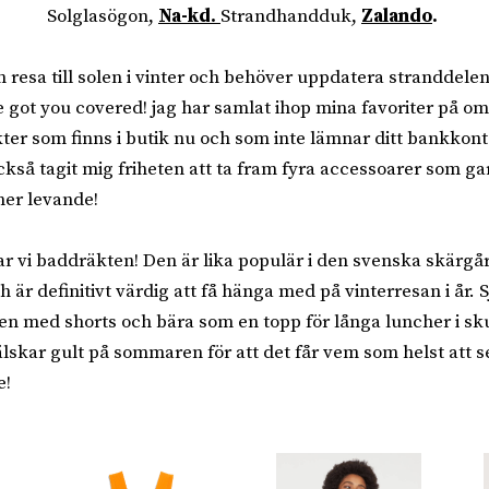
Solglasögon,
Na-kd.
Strandhandduk,
Zalando
.
 resa till solen i vinter och behöver uppdatera stranddele
ve got you covered! jag har samlat ihop mina favoriter på o
ter som finns i butik nu och som inte lämnar ditt bankkon
ckså tagit mig friheten att ta fram fyra accessoarer som ga
mer levande!
har vi baddräkten! Den är lika populär i den svenska skärg
 är definitivt värdig att få hänga med på vinterresan i år. S
 den med shorts och bära som en topp för långa luncher i sk
 älskar gult på sommaren för att det får vem som helst att 
e!