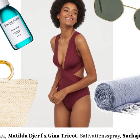
ka,
Matilda Djerf x Gina Tricot
.
Saltvattensspray,
Sachaj