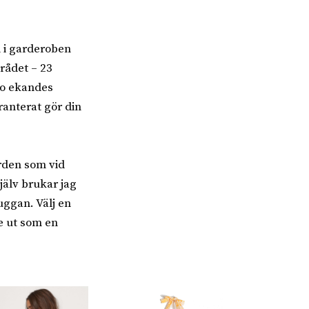
n i garderoben
mrådet – 23
to ekandes
ranterat gör din
ården som vid
jälv brukar jag
uggan. Välj en
se ut som en