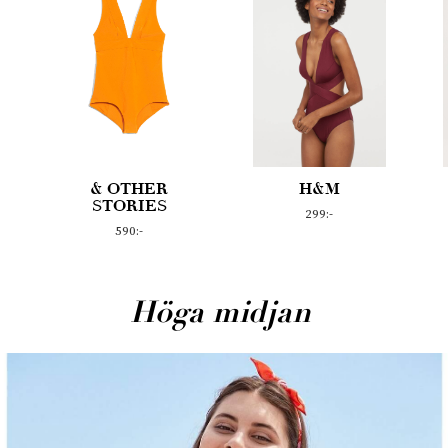
H&M
H&M
299:-
299:-
Höga midjan