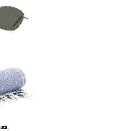
uan
.