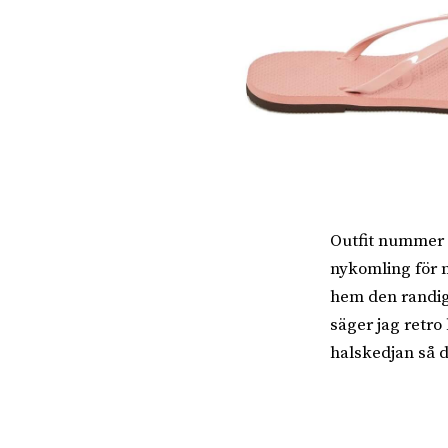
Outfit nummer t
nykomling för m
hem den randiga
säger jag retro 
halskedjan så d