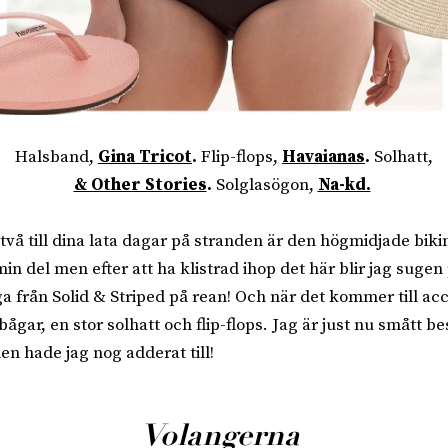
Halsband,
Gina Tricot
.
Flip-flops,
Havaianas
.
Solhatt,
& Other Stories
.
Solglasögon,
Na-kd.
vå till dina lata dagar på stranden är den högmidjade biki
in del men efter att ha klistrad ihop det här blir jag sugen 
 från Solid & Striped på rean! Och när det kommer till ac
bågar, en stor solhatt och flip-flops. Jag är just nu smått be
en hade jag nog adderat till!
Volangerna