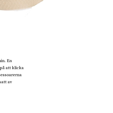
nin. En
på att klicka
cessoarerna
satt av