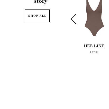
story
SHOP ALL
CHAEL
HER LINE
& OTHER
ORS
STORIES
1 268:-
017 :-
590:-