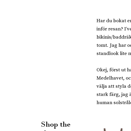
Har du bokat en
inför resan? I’
bikinis/baddräk
tomt. Jag har o
standlook lite 
Okej, först ut 
Medelhavet, och
välja att styla
stark färg, jag
human solstrål
Shop the