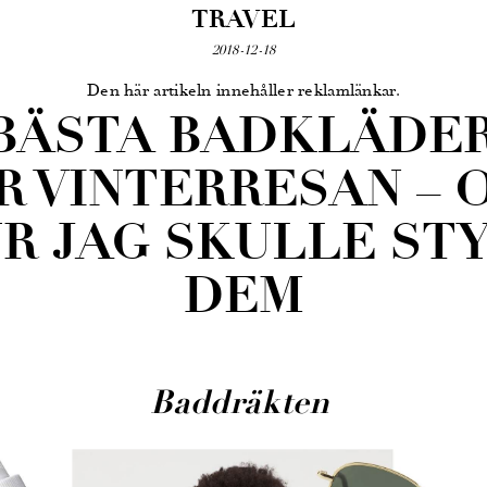
TRAVEL
2018-12-18
Den här artikeln innehåller reklamlänkar.
 BÄSTA BADKLÄDE
R VINTERRESAN – 
R JAG SKULLE ST
DEM
Baddräkten