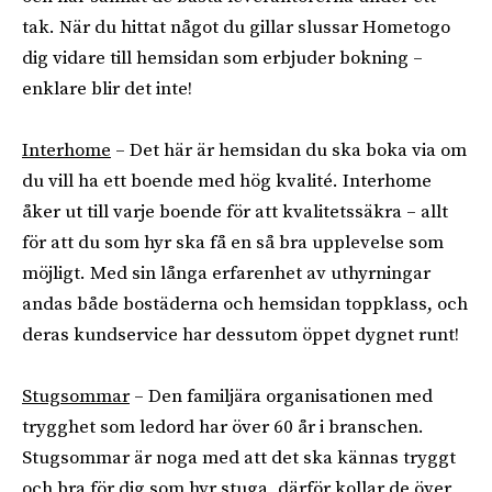
tak. När du hittat något du gillar slussar Hometogo
dig vidare till hemsidan som erbjuder bokning –
enklare blir det inte!
Interhome
– Det här är hemsidan du ska boka via om
du vill ha ett boende med hög kvalité. Interhome
åker ut till varje boende för att kvalitetssäkra – allt
för att du som hyr ska få en så bra upplevelse som
möjligt. Med sin långa erfarenhet av uthyrningar
andas både bostäderna och hemsidan toppklass, och
deras kundservice har dessutom öppet dygnet runt!
Stugsommar
– Den familjära organisationen med
trygghet som ledord har över 60 år i branschen.
Stugsommar är noga med att det ska kännas tryggt
och bra för dig som hyr stuga, därför kollar de över