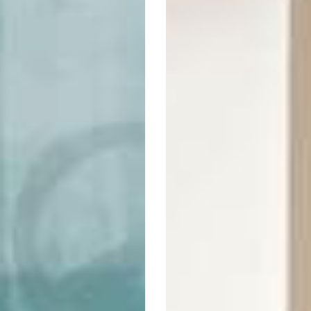
ITRA AV VERNER PANTON
11 500:-