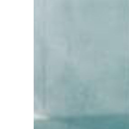
FRITZ HANSEN AV ARNE
V
JACOBSON
4 671:-