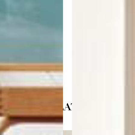
LLEMO AV JONAS BOHLIN
7 225:-
RELATED