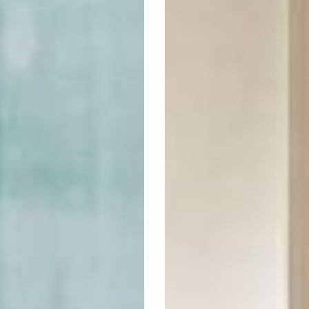
I AV BONDERUP & THORUP
2 590:-