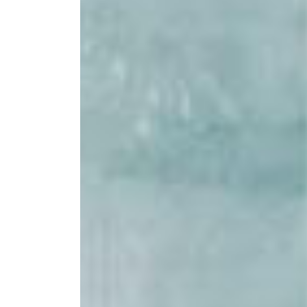
BRUNO MATHSSON
GUB
13 712:-