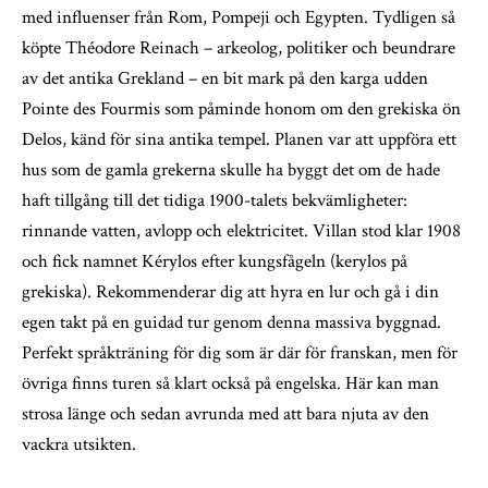
med influenser från Rom, Pompeji och Egypten. Tydligen så
köpte Théodore Reinach – arkeolog, politiker och beundrare
av det antika Grekland – en bit mark på den karga udden
Pointe des Fourmis som påminde honom om den grekiska ön
Delos, känd för sina antika tempel. Planen var att uppföra ett
hus som de gamla grekerna skulle ha byggt det om de hade
haft tillgång till det tidiga 1900-talets bekvämligheter:
rinnande vatten, avlopp och elektricitet. Villan stod klar 1908
och fick namnet Kérylos efter kungsfågeln (kerylos på
grekiska). Rekommenderar dig att hyra en lur och gå i din
egen takt på en guidad tur genom denna massiva byggnad.
Perfekt språkträning för dig som är där för franskan, men för
övriga finns turen så klart också på engelska. Här kan man
strosa länge och sedan avrunda med att bara njuta av den
vackra utsikten.