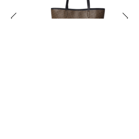
Beck Söndergaard
1 215:-