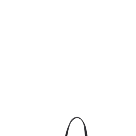
References:
Thief river falls casino
https://my.cam7.com/external_link/?
url=https://audiosex.pro/proxy.php?
link=https://www.boxingforum24.com/proxy.php?
link=https://instantcasinodeutschland.de/
Reply
Load more comments
Store