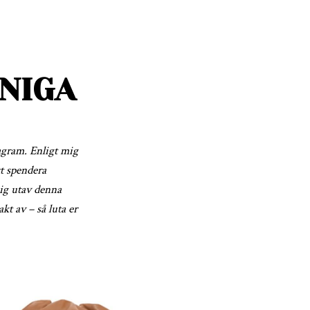
GNIGA
tagram. Enligt mig
tt spendera
mig utav denna
akt av – så luta er