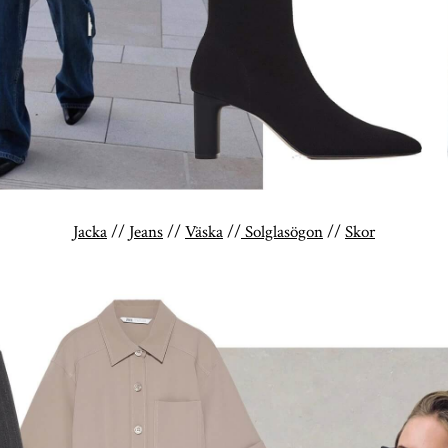
Jacka
//
Jeans
//
Väska
//
Solglasögon
//
Skor