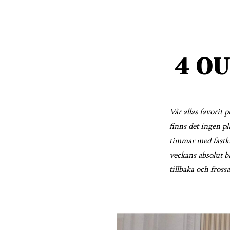
4 OU
Vår allas favorit 
finns det ingen pl
timmar med fastkl
veckans absolut bäs
tillbaka och frossa