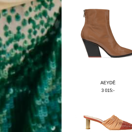
AEYDĒ
3 015:-