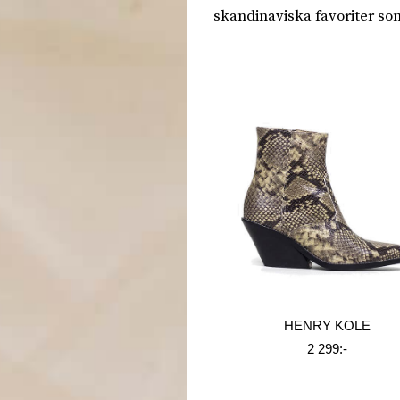
skandinaviska favoriter so
HENRY KOLE
2 299:-