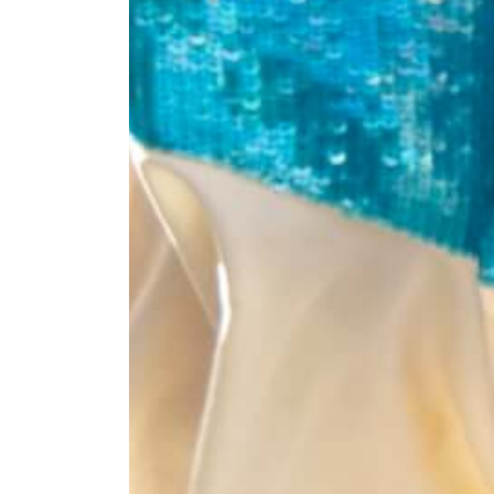
CHARLES & KEITH
627:-