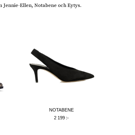
m Jennie-Ellen, Notabene och Eytys.
NOTABENE
2 199 :-