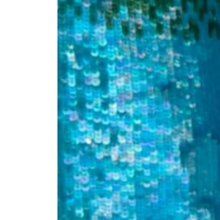
BY FAR
3 271:-