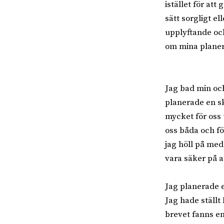
istället för att
sätt sorgligt e
upplyftande och
om mina planer,
Jag bad min och
planerade en sk
mycket för oss 
oss båda och fö
jag höll på med.
vara säker på a
Jag planerade 
Jag hade ställt
brevet fanns en 