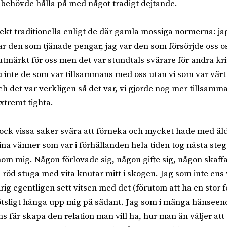
 behövde hålla på med något tradigt dejtande.
irekt traditionella enligt de där gamla mossiga normerna: j
var den som tjänade pengar, jag var den som försörjde oss o
tmärkt för oss men det var stundtals svårare för andra kr
ju inte de som var tillsammans med oss utan vi som var vårt 
 det var verkligen så det var, vi gjorde nog mer tillsamma
extremt tighta.
dock vissa saker svåra att förneka och mycket hade med ål
ina vänner som var i förhållanden hela tiden tog nästa steg
inom mig. Någon förlovade sig, någon gifte sig, någon skaf
röd stuga med vita knutar mitt i skogen. Jag som inte ens v
rig egentligen sett vitsen med det (förutom att ha en stor f
lötsligt hänga upp mig på sådant. Jag som i många hänseen
 får skapa den relation man vill ha, hur man än väljer att 