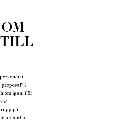
 OM
 TILL
 personen i
e proposal” i
h om igen. För
gan?
grupp på
e att ställa