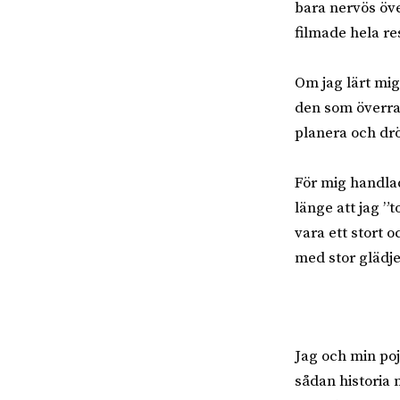
bara nervös öve
filmade hela res
Om jag lärt mig 
den som överras
planera och dr
För mig handlad
länge att jag ”t
vara ett stort o
med stor glädje
Jag och min poj
sådan historia m