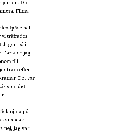
r porten. Du
kamera. Filma
rukostpåse och
 vi träffades
t dagen på i
. Där stod jag
onom till
jer fram efter
kramar. Det var
ecis som det
er.
fick njuta på
n känsla av
a nej, jag var