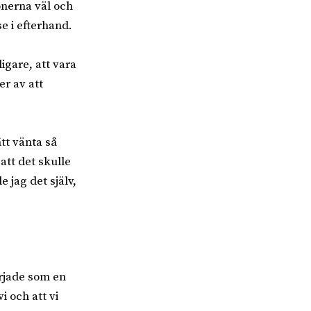
onerna väl och
se i efterhand.
ligare, att vara
er av att
tt vänta så
att det skulle
e jag det själv,
örjade som en
i och att vi