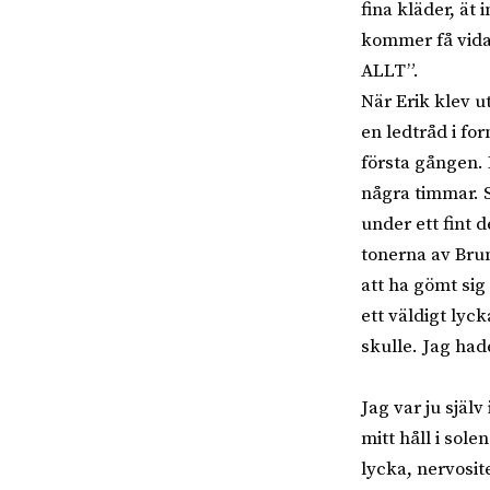
fina kläder, ät
kommer få vida
ALLT”.
När Erik klev 
en ledtråd i fo
första gången. 
några timmar. Sk
under ett fint 
tonerna av Brun
att ha gömt sig
ett väldigt lyck
skulle. Jag had
Jag var ju själv
mitt håll i sol
lycka, nervosit