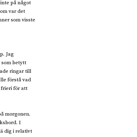
 inte på något
rtom var det
änner som visste
p. Jag
r som betytt
de ringar till
lle förstå vad
rieri för att
 på morgonen.
ksbord. I
 dig i relativt