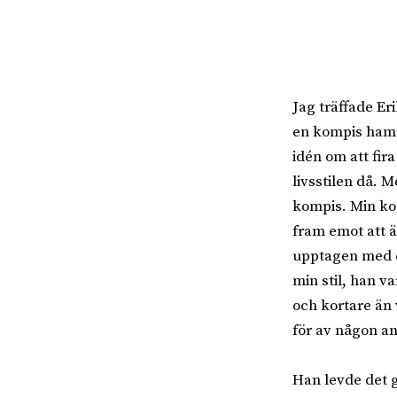
Jag träffade Er
en kompis hamn
idén om att fir
livsstilen då. 
kompis. Min ko
fram emot att ä
upptagen med en
min stil, han v
och kortare än 
för av någon an
Han levde det g