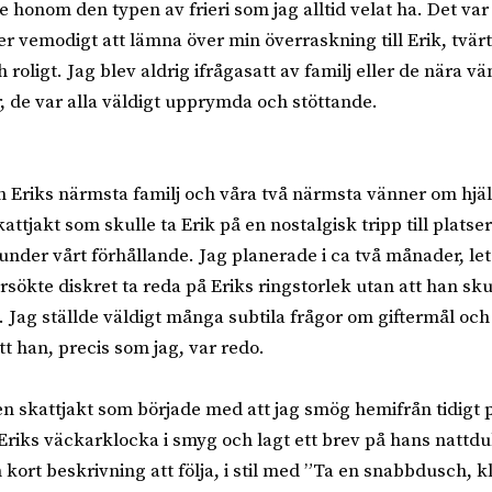
 ge honom den typen av frieri som jag alltid velat ha. Det var
ller vemodigt att lämna över min överraskning till Erik, tvä
 roligt. Jag blev aldrig ifrågasatt av familj eller de nära v
 de var alla väldigt upprymda och stöttande.
 Eriks närmsta familj och våra två närmsta vänner om hjäl
attjakt som skulle ta Erik på en nostalgisk tripp till platse
under vårt förhållande. Jag planerade i ca två månader, leta
rsökte diskret ta reda på Eriks ringstorlek utan att han sku
 Jag ställde väldigt många subtila frågor om giftermål och f
tt han, precis som jag, var redo.
en skattjakt som började med att jag smög hemifrån tidigt
 Eriks väckarklocka i smyg och lagt ett brev på hans nattdu
kort beskrivning att följa, i stil med ”Ta en snabbdusch, klä