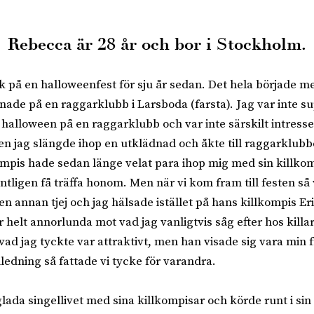
Rebecca är 28 år och bor i Stockholm.
ik på en halloweenfest för sju år sedan. Det hela började me
ade på en raggarklubb i Larsboda (farsta). Jag var inte s
a halloween på en raggarklubb och var inte särskilt intresse
Men jag slängde ihop en utklädnad och åkte till raggarklu
mpis hade sedan länge velat para ihop mig med sin killkom
ntligen få träffa honom. Men när vi kom fram till festen så
 annan tjej och jag hälsade istället på hans killkompis Erik
ar helt annorlunda mot vad jag vanligtvis såg efter hos killa
vad jag tyckte var attraktivt, men han visade sig vara min
ledning så fattade vi tycke för varandra.
lada singellivet med sina killkompisar och körde runt i sin