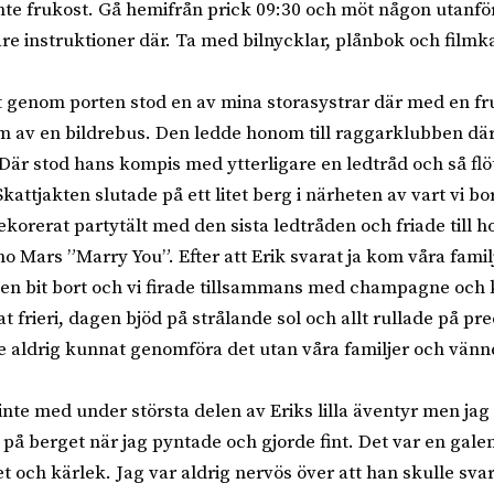
 inte frukost. Gå hemifrån prick 09:30 och möt någon utanfö
re instruktioner där. Ta med bilnycklar, plånbok och film
ut genom porten stod en av mina storasystrar där med en f
rm av en bildrebus. Den ledde honom till raggarklubben där
Där stod hans kompis med ytterligare en ledtråd och så flö
attjakten slutade på ett litet berg i närheten av vart vi bor
dekorerat partytält med den sista ledtråden och friade till h
o Mars ”Marry You”. Efter att Erik svarat ja kom våra famil
 en bit bort och vi firade tillsammans med champagne och 
at frieri, dagen bjöd på strålande sol och allt rullade på pr
e aldrig kunnat genomföra det utan våra familjer och vänn
 inte med under största delen av Eriks lilla äventyr men jag 
en på berget när jag pyntade och gjorde fint. Det var en gale
et och kärlek. Jag var aldrig nervös över att han skulle svar