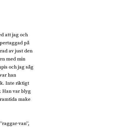
d att jag och
upertaggad på
rad av just den
bben med min
pis och jag såg
 var han
. Inte riktigt
r. Han var blyg
 framtida make
 ”raggar-van”,