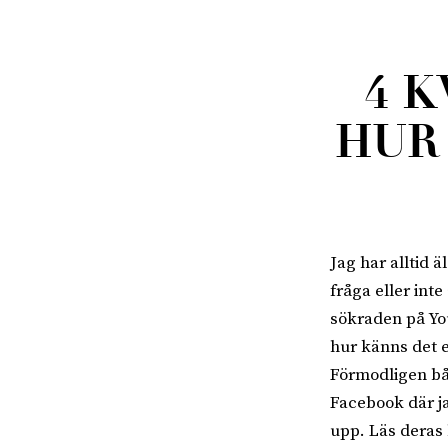
4 
HUR 
Jag har alltid ä
fråga eller inte
sökraden på You
hur känns det e
Förmodligen båd
Facebook där ja
upp. Läs deras 