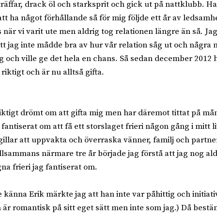
räffar, drack öl och starksprit och gick ut på nattklubb. Ha
att ha något förhållande så för mig följde ett år av ledsamh
s när vi varit ute men aldrig tog relationen längre än så. Ja
tt jag inte mådde bra av hur vår relation såg ut och någr
g och ville ge det hela en chans. Så sedan december 2012 ha
iktigt och är nu alltså gifta.
riktigt drömt om att gifta mig men har däremot tittat på mån
antiserat om att få ett storslaget frieri någon gång i mitt li
illar att uppvakta och överraska vänner, familj och partne
tillsammans närmare tre år började jag förstå att jag nog ald
na frieri jag fantiserat om.
e känna Erik märkte jag att han inte var påhittig och initia
n är romantisk på sitt eget sätt men inte som jag.) Då best