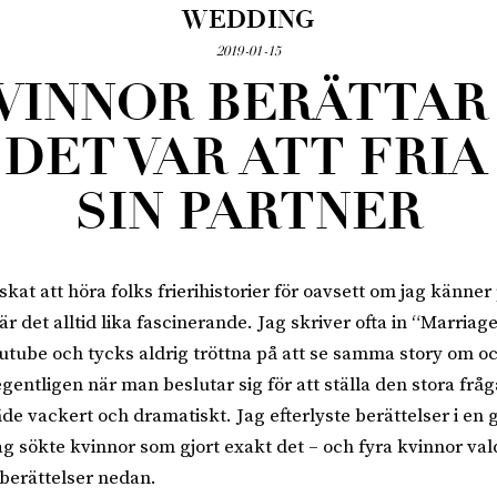
WEDDING
2019-01-15
KVINNOR BERÄTTAR
DET VAR ATT FRIA
SIN PARTNER
lskat att höra folks frierihistorier för oavsett om jag känner
 är det alltid lika fascinerande. Jag skriver ofta in “Marriag
tube och tycks aldrig tröttna på att se samma story om oc
gentligen när man beslutar sig för att ställa den stora frå
e vackert och dramatiskt. Jag efterlyste berättelser i en 
g sökte kvinnor som gjort exakt det – och fyra kvinnor vald
berättelser nedan.