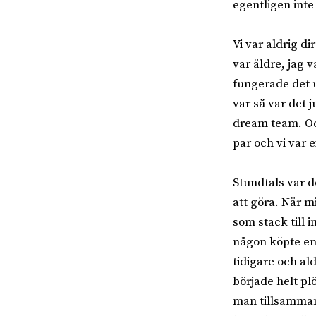
egentligen inte
Vi var aldrig d
var äldre, jag 
fungerade det u
var så var det 
dream team. Och
par och vi var 
Stundtals var 
att göra. När m
som stack till 
någon köpte en 
tidigare och ald
började helt p
man tillsammans