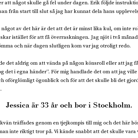
r att något skulle gå fel under dagen. Erik följde instrukti
an från start till slut så jag har kunnat dela hans upplevel
något av det här är det att det är minst lika kul, om inte ro
kar istället för att få överraskningen. Jag njöt i två månad
ömma och när dagen slutligen kom var jag otroligt redo.
e det aldrig om att vända på någon könsroll eller att jag få
og det i egna händer”. För mig handlade det om att jag ville 
ch oförglömligt ögonblick och för att det skulle bli det gjord
.
Jessica är 33 år och bor i Stockholm.
kvän träffades genom en tjejkompis till mig och det här b
an inte riktigt tror på. Vi kände snabbt att det skulle vara v