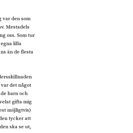
ag var den som
sv. Mestadels
ing oss. Som tur
egna lilla
ns än de flesta
dersskillnaden
 var det något
fade barn och
elat gifta mig
est möjligtvis)
den tycker att
den ska se ut,