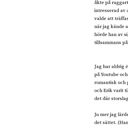
åkte på raggart
intresserad av 
valde att träffa
när jag kände a
hörde han av si
tillsammans på r
Jag har aldrig 
på Youtube och f
romantisk och g
och Erik varit 
det där storslag
Ju mer jag lärd
det sättet. (Ha