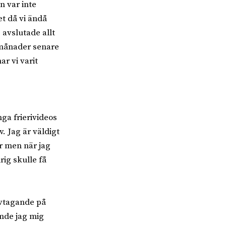
n var inte
et då vi ändå
g avslutade allt
a månader senare
r vi varit
ga frierivideos
v. Jag är väldigt
r men när jag
rig skulle få
tivtagande på
ämde jag mig